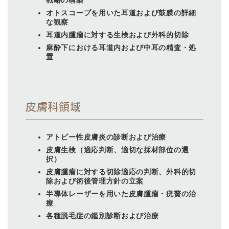
戦略の構築
オトスコープを用いた耳道および鼓膜の詳細
な観察
耳道内腫瘤に対する生検および外科的切除
麻酔下における耳道内および中耳の精査・処
置
皮膚科領域
アトピー性皮膚炎の診断および治療
皮膚生検（適応判断、適切な採材部位の選
択）
皮膚腫瘤に対する切除適応の判断、外科的切
除および術後管理方針の立案
半導体レーザーを用いた皮膚腫瘤・疣贅の治
療
各種脱毛症の鑑別診断および治療