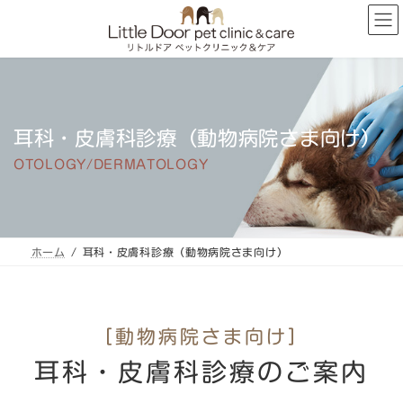
コ
ナ
ン
ビ
テ
ゲ
ン
ー
ツ
シ
へ
ョ
ス
ン
キ
に
耳科・皮膚科診療（動物病院さま向け）
ッ
移
プ
動
OTOLOGY/DERMATOLOGY
ホーム
耳科・皮膚科診療（動物病院さま向け）
［動物病院さま向け］
耳科・皮膚科診療のご案内