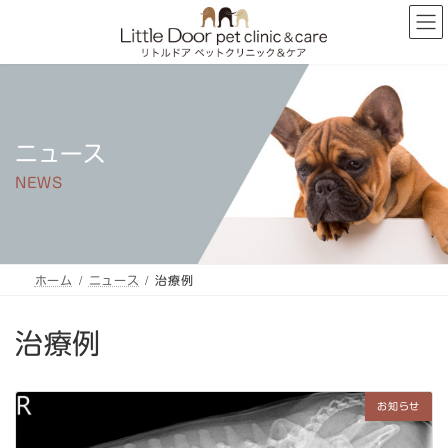
コ
ナ
ン
ビ
テ
ゲ
ン
ー
ツ
シ
へ
ョ
ス
ン
キ
に
ニュース
ッ
移
プ
動
NEWS
ホーム
ニュース
治療例
治療例
お知らせ