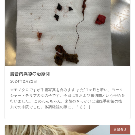
腸管内異物の治療例
2024年2月22日
※モノクロですが手術写真を含みます また11ヶ月と若い、ヨーク
シャー・テリアの女の子です。今回は胃および腸切開という手術を
行いました。 このわんちゃん、来院のきっかけは避妊手術後の抜
糸での来院でした。体調確認の際に、「そ […]
お知らせ