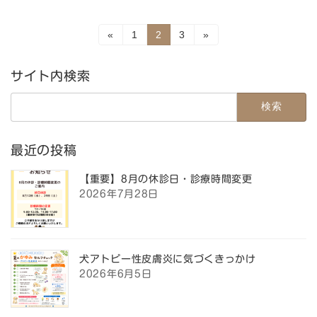
投
固
固
固
«
1
2
3
»
定
定
定
稿
ペ
ペ
ペ
ー
ー
ー
サイト内検索
の
ジ
ジ
ジ
検
ペ
索:
ー
最近の投稿
ジ
送
【重要】8月の休診日・診療時間変更
2026年7月28日
り
犬アトピー性皮膚炎に気づくきっかけ
2026年6月5日