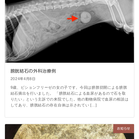
膀胱結石の外科治療例
2024年4月8日
9歳、ビションフリーゼの女の子です。今回は膀胱切開による膀胱
結石摘出を行いました。 「膀胱結石による血尿があるので石を取
りたい」という主訴での来院でした。他の動物病院で血尿の相談は
してあり、膀胱結石の存在自体は示されてい […]
お知らせ