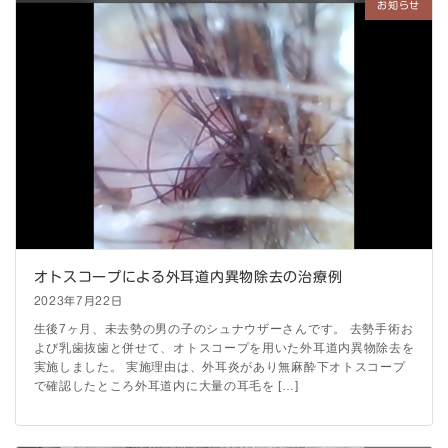
お知らせ
オトスコープによる外耳道内異物除去の治療例
2023年7月22日
生後7ヶ月、未去勢の男の子のシュナウザーさんです。 去勢手術お
よび乳歯抜歯と併せて、オトスコープを用いた外耳道内異物除去を
実施しました。 実施理由は、外耳炎があり無麻酔下オトスコープ
で確認したところ外耳道内に大量の耳毛を […]