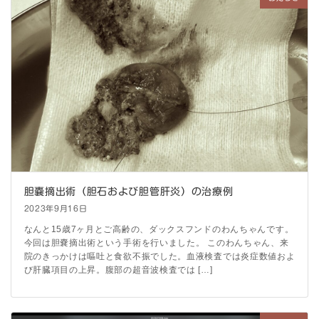
胆嚢摘出術（胆石および胆管肝炎）の治療例
2023年9月16日
なんと15歳7ヶ月とご高齢の、ダックスフンドのわんちゃんです。
今回は胆嚢摘出術という手術を行いました。 このわんちゃん、来
院のきっかけは嘔吐と食欲不振でした。血液検査では炎症数値およ
び肝臓項目の上昇。腹部の超音波検査では […]