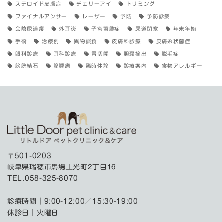
ステロイド皮膚症
チェリーアイ
トリミング
ファイナルアンサー
レーザー
予防
予防診療
会陰尿道瘻
外耳炎
子宮蓄膿症
尿道閉塞
年末年始
手術
治療例
異物誤食
皮膚科診療
皮膚糸状菌症
眼科診療
耳科診療
胃切開
胆嚢摘出
脱毛症
膀胱結石
膣腫瘤
臨時休診
診療案内
食物アレルギー
〒501-0203
岐阜県瑞穂市馬場上光町2丁目16
TEL.058-325-8070
診療時間｜9:00-12:00／15:30-19:00
休診日｜火曜日